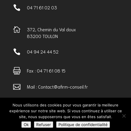

04 71 61 02 03

372, Chemin du Val doux
83200 TOULON

04 94 24 44 52

Fax : 04 71 61 08 15

Mail : Contact@afirm-conseil.fr
Nous utilisons des cookies pour vous garantir la meilleure
expérience sur notre site web. Si vous continuez à utiliser ce
Mentions Légales
Politique de Confidentialité
site, nous supposerons que vous en êtes satisfait.
Plan du Site
Webdesign 842 Concept
Ok
Refuser
Politique de confidentialité