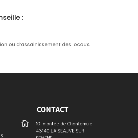
eille :
ation ou d’assainissement des locaux.
CONTACT

10, montée de Chantemule
43140 LA SEAUVE SUR
ES
SEMENE