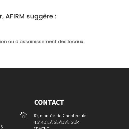
, AFIRM suggère :
ation ou d’assainissement des locaux.
CONTACT

10, montée de Chantemule
43140 LA SEAUVE SUR
ES
SEMENE