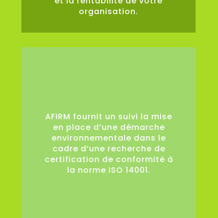
et la rentabilité de votre
organisation.
0
AFIRM fournit un suivi la mise
en place d’une démarche
environnementale dans le
cadre d’une recherche de
certification de conformité à
la norme ISO 14001.