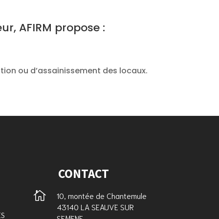
r, AFIRM propose :
ation ou d’assainissement des locaux.
CONTACT

10, montée de Chantemule
43140 LA SEAUVE SUR
ES
SEMENE